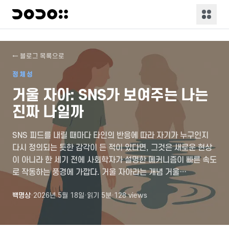
← 블로그 목록으로
정체성
거울 자아: SNS가 보여주는 나는
진짜 나일까
SNS 피드를 내릴 때마다 타인의 반응에 따라 자기가 누구인지
다시 정의되는 듯한 감각이 든 적이 있다면, 그것은 새로운 현상
이 아니라 한 세기 전에 사회학자가 설명한 메커니즘이 빠른 속도
로 작동하는 풍경에 가깝다. 거울 자아라는 개념 거울…
백명상
·
2026년 5월 18일
·
읽기
5
분
·
128
views