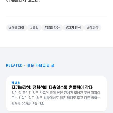
이 흔들리지 않는다.
#
거울 자아
#
쿨리
#
SNS 자아
#
자기 인식
#
정체성
RELATED · 같은 카테고리 글
정체성
자기복잡성: 정체성이 다층일수록 흔들림이 작다
일이 잘 풀리지 않은 하루의 끝에 본인 전체가 무너진 듯한 감각이
드는 사람이 있고, 같은 상황에서도 일은 일대로 두고 다른 영역으
로 자연스럽게 넘어가는 사람이 있다. 그 차이를 설명하는 한 가지
백명상
·
2026년 5월 18일
개념이 자기복잡성이다. 자기복잡성이란 심리학자 패트리샤 린빌