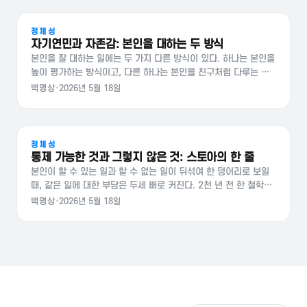
은 자기를…
정체성
자기연민과 자존감: 본인을 대하는 두 방식
본인을 잘 대하는 일에는 두 가지 다른 방식이 있다. 하나는 본인을
높이 평가하는 방식이고, 다른 하나는 본인을 친구처럼 다루는 방
식이다. 둘은 비슷해 보이지만 결이 꽤 다르다. 자존감과 자기연민
백명상
·
2026년 5월 18일
의 구분 자존감(self-esteem)은 본인이 본인에 대해 가지는…
정체성
통제 가능한 것과 그렇지 않은 것: 스토아의 한 줄
본인이 할 수 있는 일과 할 수 없는 일이 뒤섞여 한 덩어리로 보일
때, 같은 일에 대한 부담은 두세 배로 커진다. 2천 년 전 한 철학자
는 그 두 가지를 가르는 한 줄의 구분을 권했다. 스토아의 통제 구
백명상
·
2026년 5월 18일
분 스토아 철학자 에픽테토스는 본인의 엔케이리디온 첫머리에
서…