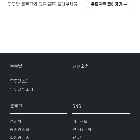
두두닷 블로그의 다른 글도 둘러보세요.
목록으로 돌아가기 →
두두닷
팀원소개
두두닷 소개
두두닷 팀소개
블로그
SNS
정체성
페이스북
동기와 학습
인스타그램
실행과 관리
유튜브