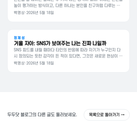
높이 평가하는 방식이고, 다른 하나는 본인을 친구처럼 다루는 방
식이다. 둘은 비슷해 보이지만 결이 꽤 다르다. 자존감과 자기연민
백명상
·
2026년 5월 18일
의 구분 자존감(self-esteem)은 본인이 본인에 대해 가지는…
정체성
거울 자아: SNS가 보여주는 나는 진짜 나일까
SNS 피드를 내릴 때마다 타인의 반응에 따라 자기가 누구인지 다
시 정의되는 듯한 감각이 든 적이 있다면, 그것은 새로운 현상이 아
니라 한 세기 전에 사회학자가 설명한 메커니즘이 빠른 속도로 작
백명상
·
2026년 5월 18일
동하는 풍경에 가깝다. 거울 자아라는 개념 거울…
두두닷 블로그의 다른 글도 둘러보세요.
목록으로 돌아가기 →