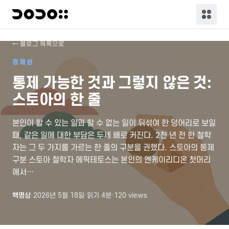
← 블로그 목록으로
정체성
통제 가능한 것과 그렇지 않은 것:
스토아의 한 줄
본인이 할 수 있는 일과 할 수 없는 일이 뒤섞여 한 덩어리로 보일
때, 같은 일에 대한 부담은 두세 배로 커진다. 2천 년 전 한 철학
자는 그 두 가지를 가르는 한 줄의 구분을 권했다. 스토아의 통제
구분 스토아 철학자 에픽테토스는 본인의 엔케이리디온 첫머리
에서…
백명상
·
2026년 5월 18일
·
읽기
4
분
·
120
views