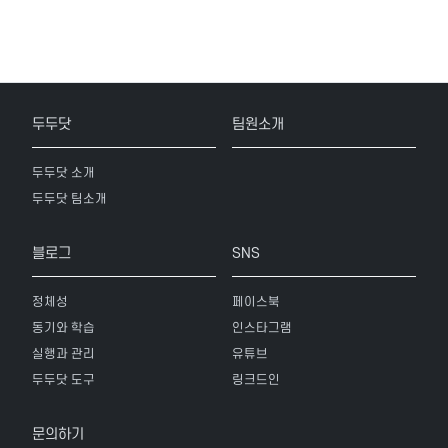
두두닷
팀원소개
두두닷 소개
두두닷 팀소개
블로그
SNS
정체성
페이스북
동기와 학습
인스타그램
실행과 관리
유튜브
두두닷 도구
링크드인
문의하기