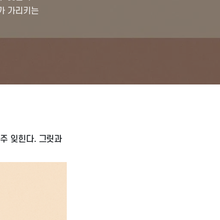
가 가리키는
주 잊힌다. 그릿과