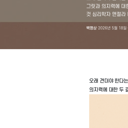
그릿과 의지력에 대한
것 심리학자 앤절라
백명상
·
2026년 5월 18일
·
오래 견뎌야 한다는
의지력에 대한 두 