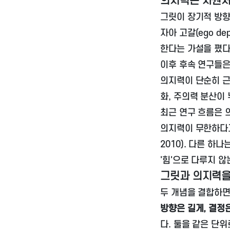
의지력은 자원처
그릿이 장기적 방향
자아 고갈(ego d
한다는 가설을 폈다
이후 후속 연구들은
의지력이 단순히 근
화, 주의력 분산이
최근 연구 흐름은 
의지력이 무한하다고
2010). 다른 하
'힘'으로 다루지 
그릿과 의지력을
두 개념을 결합하면
방향은 길게, 결정
다. 둘을 같은 단위