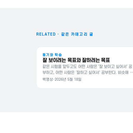
RELATED · 같은 카테고리 글
동기와 학습
잘 보이려는 목표와 잘하려는 목표
같은 시험을 앞두고도 어떤 사람은 '잘 보이고 싶어서' 공
부하고, 어떤 사람은 '잘하고 싶어서' 공부한다. 비슷해 
이는 두 동기가 실제로 만드는 행동은 꽤 다르다. 숙달목
백명상
·
2026년 5월 18일
표와 수행목표 성취목표이론(achievement goal
theory)은 학습과 일에서 사람들이…