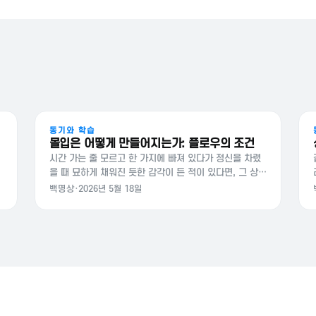
동기와 학습
몰입은 어떻게 만들어지는가: 플로우의 조건
시간 가는 줄 모르고 한 가지에 빠져 있다가 정신을 차렸
보
을 때 묘하게 채워진 듯한 감각이 든 적이 있다면, 그 상태
에는 이름이 있다. 칙센트미하이는 그것을 플로우라고 불
백명상
·
2026년 5월 18일
렀다. 누구나 한 번쯤 겪지만 의도적으로 다시 만나기 어
려운 경험이기도 하다. 플로우라는 상태…