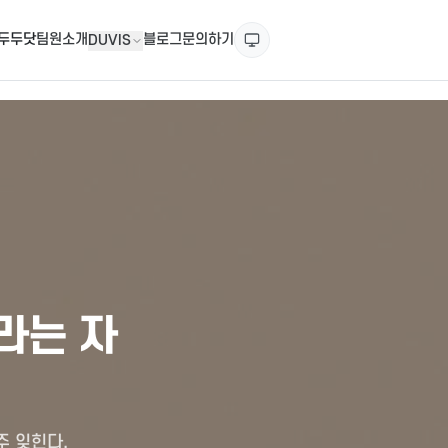
두두닷
팀원소개
블로그
문의하기
DUVIS
라는 자
주 잊힌다.